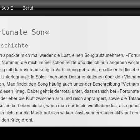
 500 E
Beruf
rtunate Son«
eschichte
10 packte mich mal wieder die Lust, einen Song aufzunehmen. »Fortu
e Nummer, die mich immer schon reizte und die ich nun angehen wollt
fig mit dem Vietnamkrieg in Verbindung gebracht, da dieser in diesebe
 Unterlegmusik in Spielfilmen oder Dokumentationen über den Vietnamkr
n. Man findet den Song häufig auch unter der Beschreibung "Vietnam 
diesen Krieg. Dabei geht leider total unter, dass es sich bei »Fortuna
 der eher die Kluft zwischen arm und reich anprangert, sowie die Tat
eiten im Leben bieten, wenn man nur in ein wohlhabendes, also gehobe
 nicht nur die Musik auf sich wirken lässt, sondern auch aktiv auf den 
 den Krieg dreht.