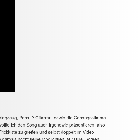
hlagzeug, Bass, 2 Gitarren, sowie die Gesangsstimme
wollte ich den Song auch irgendwie präsentieren, also
rickkiste zu greifen und selbst doppelt im Video
ch damals nocht keine Möglichkeit, auf Blue–Screen–