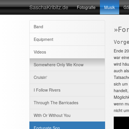
SaschaKribitz.de
Fotografie
Musik
GS
Band
»Fo
Equipment
Vorg
Ende 20
Videos
war ein
wird häu
Somewhere Only We Know
auch als
Cruisin'
Tatsache
sich um 
I Follow Rivers
handelt,
Möglichk
Through The Barricades
wenn man
nicht um
With Or Without You
Fortunate Son