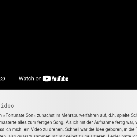
Video
 »Fortunate Son« zunächst im Mehrspurverfahren auf, d.h. spielte Sc
masterte alles zum fertigen Song. Als ich mit der Aufnahme fertig war, 
ss ich mich, ein Video zu drehen. Schnell war die Idee geboren, in die T
ten, also quasi zusammen mit mir selbst zu musizieren. Leider hatte i