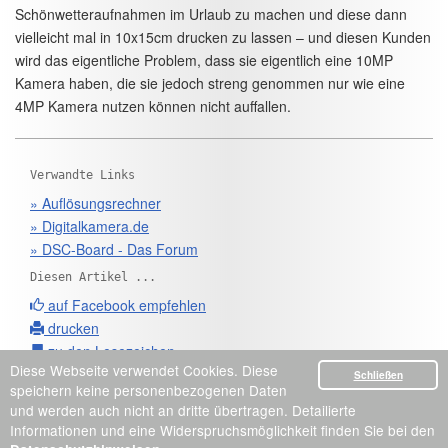
Schönwetteraufnahmen im Urlaub zu machen und diese dann
vielleicht mal in 10x15cm drucken zu lassen – und diesen Kunden
wird das eigentliche Problem, dass sie eigentlich eine 10MP
Kamera haben, die sie jedoch streng genommen nur wie eine
4MP Kamera nutzen können nicht auffallen.
Verwandte Links
» Auflösungsrechner
» Digitalkamera.de
» DSC-Board - Das Forum
Diesen Artikel ...
auf Facebook empfehlen
drucken
zu den Lesezeichen
Diese Webseite verwendet Cookies. Diese
Schließen
speichern keine personenbezogenen Daten
und werden auch nicht an dritte übertragen. Detailierte
Impressum / Datenschutz
© 2008-2020 Sascha Kribitz
Informationen und eine Widerspruchsmöglichkeit finden Sie bei den