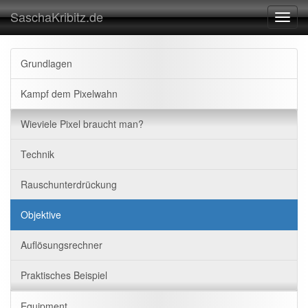
SaschaKribitz.de
Toggl
navig
Grundlagen
Kampf dem Pixelwahn
Wieviele Pixel braucht man?
Technik
Rauschunterdrückung
Objektive
Auflösungsrechner
Praktisches Beispiel
Equipment