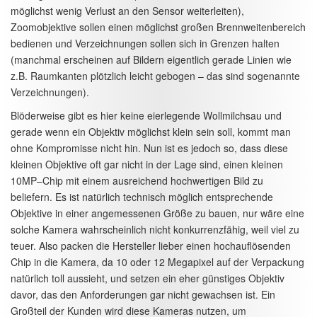
möglichst wenig Verlust an den Sensor weiterleiten),
Zoomobjektive sollen einen möglichst großen Brennweitenbereich
bedienen und Verzeichnungen sollen sich in Grenzen halten
(manchmal erscheinen auf Bildern eigentlich gerade Linien wie
z.B. Raumkanten plötzlich leicht gebogen – das sind sogenannte
Verzeichnungen).
Blöderweise gibt es hier keine eierlegende Wollmilchsau und
gerade wenn ein Objektiv möglichst klein sein soll, kommt man
ohne Kompromisse nicht hin. Nun ist es jedoch so, dass diese
kleinen Objektive oft gar nicht in der Lage sind, einen kleinen
10MP–Chip mit einem ausreichend hochwertigen Bild zu
beliefern. Es ist natürlich technisch möglich entsprechende
Objektive in einer angemessenen Größe zu bauen, nur wäre eine
solche Kamera wahrscheinlich nicht konkurrenzfähig, weil viel zu
teuer. Also packen die Hersteller lieber einen hochauflösenden
Chip in die Kamera, da 10 oder 12 Megapixel auf der Verpackung
natürlich toll aussieht, und setzen ein eher günstiges Objektiv
davor, das den Anforderungen gar nicht gewachsen ist. Ein
Großteil der Kunden wird diese Kameras nutzen, um