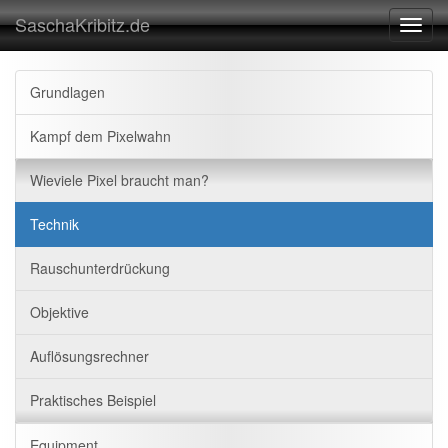
SaschaKribitz.de
Toggl
navig
Grundlagen
Kampf dem Pixelwahn
Wieviele Pixel braucht man?
Technik
Rauschunterdrückung
Objektive
Auflösungsrechner
Praktisches Beispiel
Equipment