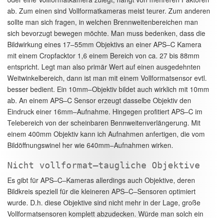
ab. Zum einen sind Vollformatkameras meist teurer. Zum anderen
sollte man sich fragen, in welchen Brennweitenbereichen man
sich bevorzugt bewegen möchte. Man muss bedenken, dass die
Bildwirkung eines 17–55mm Objektivs an einer APS–C Kamera
mit einem Cropfacktor 1,6 einem Bereich von ca. 27 bis 88mm
entspricht. Legt man also primär Wert auf einen ausgedehnten
Weitwinkelbereich, dann ist man mit einem Vollformatsensor evtl.
besser bedient. Ein 10mm–Objektiv bildet auch wirklich mit 10mm
ab. An einem APS–C Sensor erzeugt dasselbe Objektiv den
Eindruck einer 16mm–Aufnahme. Hingegen profitiert APS–C im
Telebereich von der scheinbaren Bennweitenverlängerung. Mit
einem 400mm Objektiv kann ich Aufnahmen anfertigen, die vom
Bildöffnungswinel her wie 640mm–Aufnahmen wirken.
Nicht vollformat–taugliche Objektive
Es gibt für APS–C–Kameras allerdings auch Objektive, deren
Bildkreis speziell für die kleineren APS–C–Sensoren optimiert
wurde. D.h. diese Objektive sind nicht mehr in der Lage, große
Vollformatsensoren komplett abzudecken. Würde man solch ein