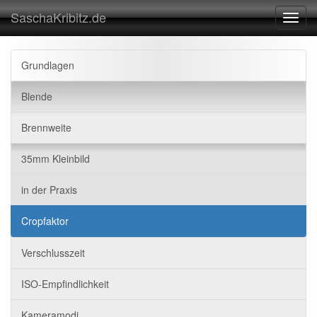
SaschaKribitz.de
Toggl
navig
Grundlagen
Blende
Brennweite
35mm Kleinbild
in der Praxis
Cropfaktor
Verschlusszeit
ISO-Empfindlichkeit
Kameramodi