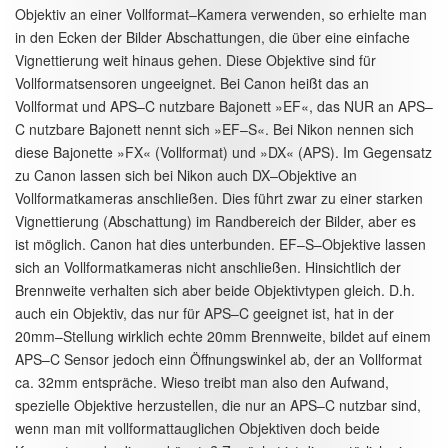
Objektiv an einer Vollformat–Kamera verwenden, so erhielte man
in den Ecken der Bilder Abschattungen, die über eine einfache
Vignettierung weit hinaus gehen. Diese Objektive sind für
Vollformatsensoren ungeeignet. Bei Canon heißt das an
Vollformat und APS–C nutzbare Bajonett »EF«, das NUR an APS–
C nutzbare Bajonett nennt sich »EF–S«. Bei Nikon nennen sich
diese Bajonette »FX« (Vollformat) und »DX« (APS). Im Gegensatz
zu Canon lassen sich bei Nikon auch DX–Objektive an
Vollformatkameras anschließen. Dies führt zwar zu einer starken
Vignettierung (Abschattung) im Randbereich der Bilder, aber es
ist möglich. Canon hat dies unterbunden. EF–S–Objektive lassen
sich an Vollformatkameras nicht anschließen. Hinsichtlich der
Brennweite verhalten sich aber beide Objektivtypen gleich. D.h.
auch ein Objektiv, das nur für APS–C geeignet ist, hat in der
20mm–Stellung wirklich echte 20mm Brennweite, bildet auf einem
APS–C Sensor jedoch einn Öffnungswinkel ab, der an Vollformat
ca. 32mm entspräche. Wieso treibt man also den Aufwand,
spezielle Objektive herzustellen, die nur an APS–C nutzbar sind,
wenn man mit vollformattauglichen Objektiven doch beide