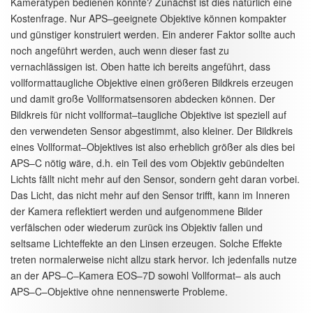
Kameratypen bedienen könnte? Zunächst ist dies natürlich eine
Kostenfrage. Nur APS–geeignete Objektive können kompakter
und günstiger konstruiert werden. Ein anderer Faktor sollte auch
noch angeführt werden, auch wenn dieser fast zu
vernachlässigen ist. Oben hatte ich bereits angeführt, dass
vollformattaugliche Objektive einen größeren Bildkreis erzeugen
und damit große Vollformatsensoren abdecken können. Der
Bildkreis für nicht vollformat–taugliche Objektive ist speziell auf
den verwendeten Sensor abgestimmt, also kleiner. Der Bildkreis
eines Vollformat–Objektives ist also erheblich größer als dies bei
APS–C nötig wäre, d.h. ein Teil des vom Objektiv gebündelten
Lichts fällt nicht mehr auf den Sensor, sondern geht daran vorbei.
Das Licht, das nicht mehr auf den Sensor trifft, kann im Inneren
der Kamera reflektiert werden und aufgenommene Bilder
verfälschen oder wiederum zurück ins Objektiv fallen und
seltsame Lichteffekte an den Linsen erzeugen. Solche Effekte
treten normalerweise nicht allzu stark hervor. Ich jedenfalls nutze
an der APS–C–Kamera EOS–7D sowohl Vollformat– als auch
APS–C–Objektive ohne nennenswerte Probleme.