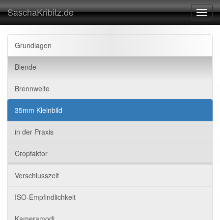
SaschaKribitz.de
Toggl
navig
Grundlagen
Blende
Brennweite
35mm Kleinbild
in der Praxis
Cropfaktor
Verschlusszeit
ISO-Empfindlichkeit
Kameramodi