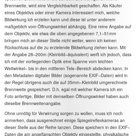
Brennweite, wird eine Vergleichbarkeit geschaffen. Als Käufer
eines Objektivs oder einer Kamera interessiert mich, welche
Bildwirkung ich erzielen kann und diese ist unter anderem
maßgeblich vom Öffnungswinkel abhängig. Eine reine Angabe auf
dem Objektiv, wie etwa die oben angegebenen 7,1–51mm
bringen mich an dieser Stelle nicht weiter, wenn ich keinen
Rückschluss auf die zu erzielende Bildwirkung ziehen kann. Mit
der Angabe 28–200m (Kleinbild–äquivalent) weiß ich jedoch, dass
ich mit der vorliegenden Optik eine Spanne vom leichten
Weitwinkel– bis in den mittleren Tele–Bereich abdecken kann. In
den Metadaten digitaler Bilder (sogenannte EXIF–Daten) wird in
der Regel übrigens auch die auf 35mm–Kleinbild umgerechnete
Brennweite gespeichert. D.h. egal mit welcher Kamera ich ein
Foto anfertige, Bilder mit demselben Öffnungswinkel haben auch
dieselbe Brennweitenangabe.
Ohne unnötig für Verwirrung sorgen zu wollen, muss ich noch
anmerken, dass ausgerechnet einige Spiegelreflexkameras an
dieser Stelle aus der Reihe tanzen. Diese speichern in den EXIF–
Daten die am angeflanschten Objektiv eingestellte, physikalische